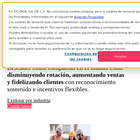
En DCANJE S.A. DE C.V. No utilizamos cookies propias, pero sí cookies de terceros 
ES
▾
las finalidades informadas en el siguiente
Aviso de Privacidad
.
Las cookies de terceros que usamos habilitan características o funcionalidades de te
el sitio web o través de él. Por ejemplo: publicidad, análisis y comportamiento.
Puedes deshabilitar o ajustar el uso de cookies siguiendo los procedimientos del nav
Cómo reconocen e incentivan
para acceder a nuestros sitios web.
Si rechazas, no se hará seguimiento de tu información cuando visites este sitio web.
las
empresas de tu industria
navegador para recordar tu preferencia de que no se te haga seguimiento.
Configuración de
Aceptar
las cookies
Descubre cómo compañías en el mundo están
disminuyendo rotación, aumentando ventas
y fidelizando clientes
con reconocimiento
sostenido e incentivos flexibles.
Explorar por industria
Contáctanos