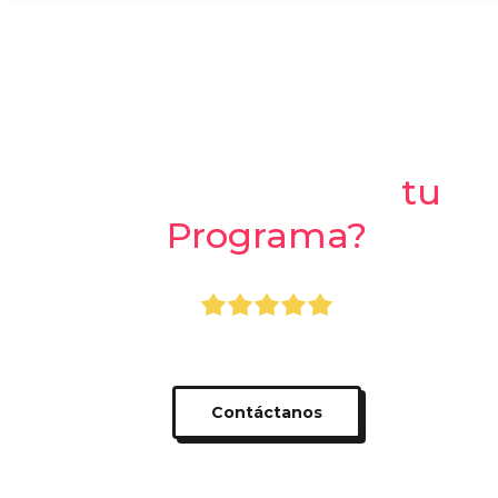
¿Listo para crear
tu
Programa?
+400.000 usuarios usando Dcanje
Contáctanos