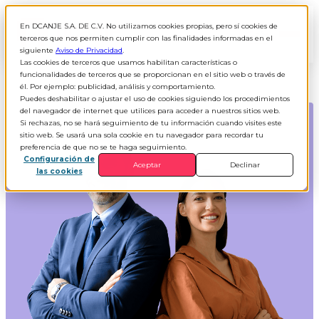
En DCANJE S.A. DE C.V. No utilizamos cookies propias, pero sí cookies de
ES
▾
terceros que nos permiten cumplir con las finalidades informadas en el
siguiente
Aviso de Privacidad
.
Las cookies de terceros que usamos habilitan características o
funcionalidades de terceros que se proporcionan en el sitio web o través de
él. Por ejemplo: publicidad, análisis y comportamiento.
Puedes deshabilitar o ajustar el uso de cookies siguiendo los procedimientos
del navegador de internet que utilices para acceder a nuestros sitios web.
Si rechazas, no se hará seguimiento de tu información cuando visites este
sitio web. Se usará una sola cookie en tu navegador para recordar tu
preferencia de que no se te haga seguimiento.
Configuración de
Aceptar
Declinar
las cookies