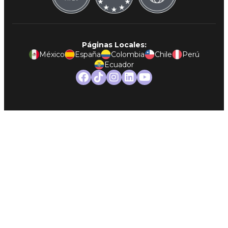
Páginas Locales:
México
España
Colombia
Chile
Perú
Ecuador