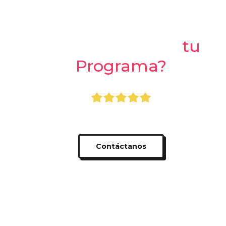
¿Listo para crear
tu
Programa?
+400.000 usuarios usando Dcanje
Contáctanos