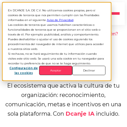
En DCANJE S.A. DE C.V. No utilizamos cookies propias, pero sí
ES
▾
cookies de terceros que nos permiten cumplir con las finalidades
informadas en el siguiente
Aviso de Privacidad
.
Las cookies de terceros que usamos habilitan características o
funcionalidades de terceros que se proporcionan en el sitio web o
+4.800 empresas ya lo usan. ¿La tuya también?
través de él. Por ejemplo: publicidad, análisis y comportamiento.
Puedes deshabilitar o ajustar el uso de cookies siguiendo los
Productividad.
procedimientos del navegador de internet que utilices para acceder
a nuestros sitios web.
Reconocimiento.
Si rechazas, no se hará seguimiento de tu información cuando
visites este sitio web. Se usará una sola cookie en tu navegador para
Resultados reales.
recordar tu preferencia de que no se te haga seguimiento.
Configuración de
Aceptar
Declinar
las cookies
El ecosistema que activa la cultura de tu
organización: reconocimiento,
comunicación, metas e incentivos en una
sola plataforma. Con
Dcanje IA
incluido.