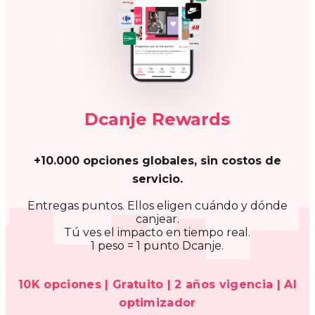
La cultura no se transforma por declaración. Se
transforma cuando los comportamientos
correctos se activan.
Dcanje Beat activa la cultura organizacional desde
la operación diaria del equipo.
Reconocimiento | Alineación | Escucha |
Incentivos | IA optimizador
Conocer Dcanje Beat
Solicitar Demo
API KEY MANAGER
¿ya tienes
tu propio sistema?