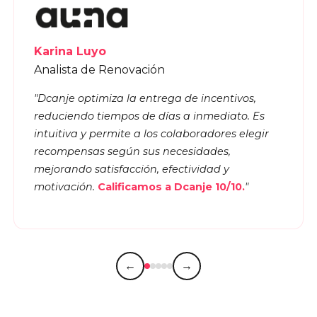
recompensas según sus necesidades,
mejorando satisfacción, efectividad y
motivación.
Calificamos a Dcanje 10/10.
"
←
→
Un modelo que escala con tu
organización.
Sin costos
ocultos.
Soluciones modulares y en escalera ·
Dcanje IA
incluido · Sin contratos mínimos