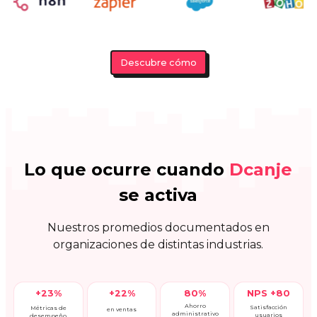
Lo que ocurre cuando
Dcanje
se activa
Nuestros promedios documentados en
organizaciones de distintas industrias.
+23%
+22%
80%
NPS +80
Ahorro
Satisfacción
Métricas de
en ventas
administrativo
usuarios
desempeño
Solicitar demo
Ver casos de uso