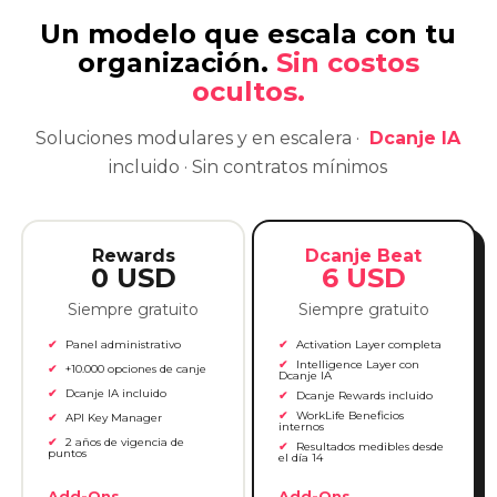
Rewards
Dcanje Beat
0 USD
6 USD
Siempre gratuito
Siempre gratuito
Panel administrativo
Activation Layer completa
Intelligence Layer con
+10.000 opciones de canje
Dcanje IA
Dcanje IA incluido
Dcanje Rewards incluido
WorkLife Beneficios
API Key Manager
internos
2 años de vigencia de
Resultados medibles desde
puntos
el día 14
Add-Ons
Add-Ons
disponibles:
disponibles:
Anuncios
Retos
Anuncios
Retos
Empezar Gratis
Empezar Gratis