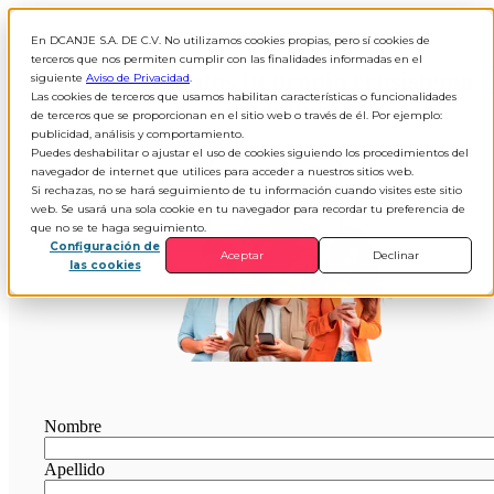
En DCANJE S.A. DE C.V. No utilizamos cookies propias, pero sí cookies de
terceros que nos permiten cumplir con las finalidades informadas en el
Creemos juntos
tu propio ecosistema
d
siguiente
Aviso de Privacidad
.
Las cookies de terceros que usamos habilitan características o funcionalidades
incentivos
de terceros que se proporcionan en el sitio web o través de él. Por ejemplo:
publicidad, análisis y comportamiento.
Puedes deshabilitar o ajustar el uso de cookies siguiendo los procedimientos del
navegador de internet que utilices para acceder a nuestros sitios web.
Si rechazas, no se hará seguimiento de tu información cuando visites este sitio
web. Se usará una sola cookie en tu navegador para recordar tu preferencia de
que no se te haga seguimiento.
Configuración de
Aceptar
Declinar
las cookies
Nombre
Apellido