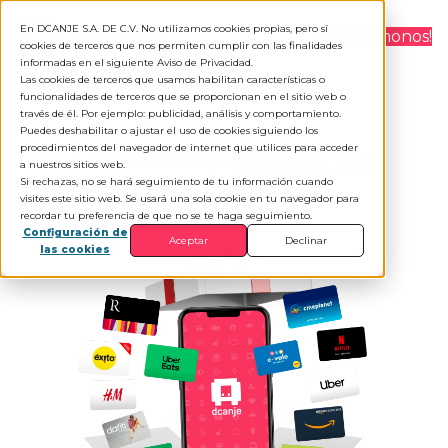
En DCANJE S.A. DE C.V. No utilizamos cookies propias, pero sí
¡Reunamonos!
cookies de terceros que nos permiten cumplir con las finalidades
informadas en el siguiente
Aviso de Privacidad
.
Las cookies de terceros que usamos habilitan características o
funcionalidades de terceros que se proporcionan en el sitio web o
través de él. Por ejemplo: publicidad, análisis y comportamiento.
Puedes deshabilitar o ajustar el uso de cookies siguiendo los
Con
Dcanje
Incentiva
procedimientos del navegador de internet que utilices para acceder
a nuestros sitios web.
Si rechazas, no se hará seguimiento de tu información cuando
visites este sitio web. Se usará una sola cookie en tu navegador para
recordar tu preferencia de que no se te haga seguimiento.
Configuración de
Aceptar
Declinar
las cookies