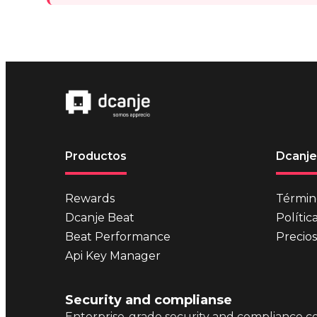
Productos
Dcanje
Rewards
Términ
Dcanje Beat
Polític
Beat Performance
Precios
Api Key Manager
Security and complianse
Enterprise-grade security and compliance cer