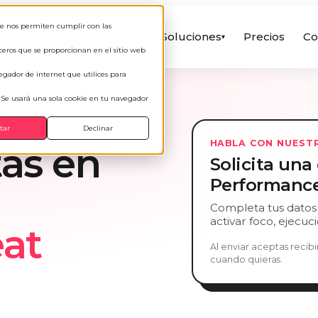
que nos permiten cumplir con las
Soluciones
Precios
Co
▾
rceros que se proporcionan en el sitio web
egador de internet que utilices para
. Se usará una sola cookie en tu navegador
tar
Declinar
HABLA CON NUEST
as en
Solicita un
Performanc
Completa tus datos
activar foco, ejecu
at
Al enviar aceptas reci
cuando quieras.